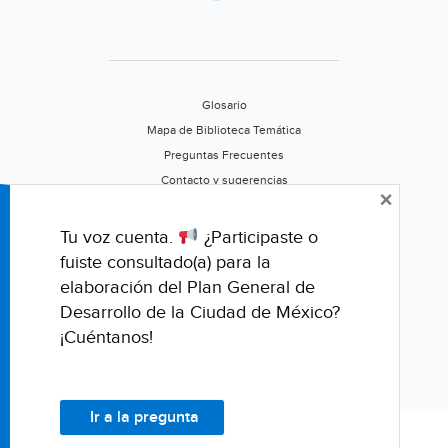
Glosario
Mapa de Biblioteca Temática
Preguntas Frecuentes
Contacto y sugerencias
×
Aviso de privacidad
Califica este portal
Tu voz cuenta.
¿Participaste o
fuiste consultado(a) para la
elaboración del Plan General de
Desarrollo de la Ciudad de México?
¡Cuéntanos!
Ir a la pregunta
© Fondo para la Comunicación y la Educación Ambiental, A.C.