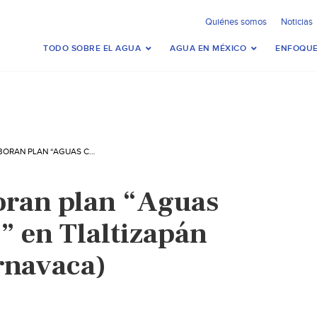
Quiénes somos
Noticias
TODO SOBRE EL AGUA
AGUA EN MÉXICO
ENFOQUE
MORELOS: ELABORAN PLAN “AGUAS CON LAS LLUVIAS” EN TLALTIZAPÁN (EL SOL DE CUERNAVACA)
oran plan “Aguas
s” en Tlaltizapán
ernavaca)