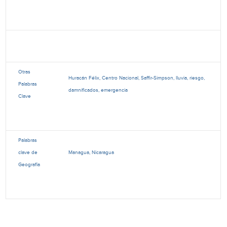
Otras
Huracán Félix, Centro Nacional, Saffir-Simpson, lluvia, riesgo,
Palabras
damnificados, emergencia
Clave
Palabras
clave de
Managua, Nicaragua
Geografía