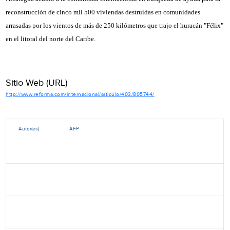
reconstrucción de cinco mil 500 viviendas destruidas en comunidades
arrasadas por los vientos de más de 250 kilómetros que trajo el huracán "Félix"
en el litoral del norte del Caribe.
Sitio Web (URL)
http://www.reforma.com/internacional/articulo/403/805744/
Autor(es)
AFP