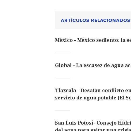
ARTÍCULOS RELACIONADOS
México – México sediento: la s
Global – La escasez de agua ac
Tlaxcala – Desatan conflicto e
servicio de agua potable (El So
San Luis Potosí- Consejo Hídr
del agua para evitar una crisi