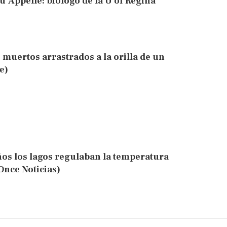
Qu’Appelle: biólogo de la U of Regina
 muertos arrastrados a la orilla de un
e)
os los lagos regulaban la temperatura
Once Noticias)