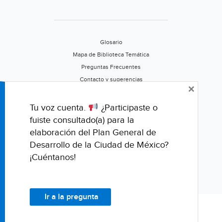
Glosario
Mapa de Biblioteca Temática
Preguntas Frecuentes
Contacto y sugerencias
×
Aviso de privacidad
Califica este portal
Tu voz cuenta.
¿Participaste o
fuiste consultado(a) para la
elaboración del Plan General de
Desarrollo de la Ciudad de México?
¡Cuéntanos!
Ir a la pregunta
© Fondo para la Comunicación y la Educación Ambiental, A.C.