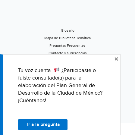
Glosario
Mapa de Biblioteca Temática
Preguntas Frecuentes
Contacto y sugerencias
×
Aviso de privacidad
Califica este portal
Tu voz cuenta.
¿Participaste o
fuiste consultado(a) para la
elaboración del Plan General de
Desarrollo de la Ciudad de México?
¡Cuéntanos!
Ir a la pregunta
© Fondo para la Comunicación y la Educación Ambiental, A.C.