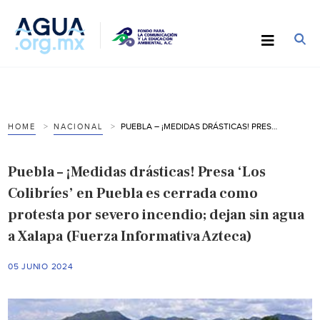
PUEBLA – ¡MEDIDAS DRÁSTICAS! PRESA ‘LOS COLIBRÍES’ EN PUEBLA ES CERRADA COMO PROTESTA POR SEVERO INCENDIO; DEJAN SIN AGUA A XALAPA (FUERZA INFORMATIVA AZTECA)
HOME
NACIONAL
Puebla – ¡Medidas drásticas! Presa ‘Los
Colibríes’ en Puebla es cerrada como
protesta por severo incendio; dejan sin agua
a Xalapa (Fuerza Informativa Azteca)
05 JUNIO 2024