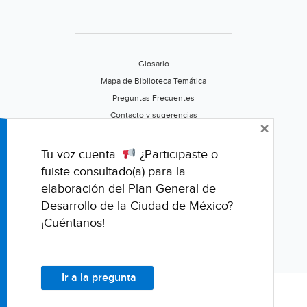
Glosario
Mapa de Biblioteca Temática
Preguntas Frecuentes
Contacto y sugerencias
×
Aviso de privacidad
Califica este portal
Tu voz cuenta.
¿Participaste o
fuiste consultado(a) para la
elaboración del Plan General de
Desarrollo de la Ciudad de México?
¡Cuéntanos!
Ir a la pregunta
© Fondo para la Comunicación y la Educación Ambiental, A.C.