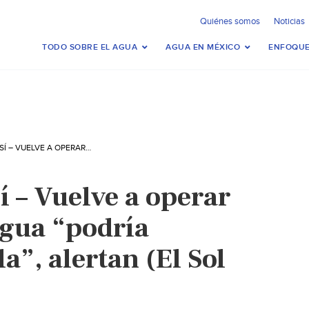
Quiénes somos
Noticias
TODO SOBRE EL AGUA
AGUA EN MÉXICO
ENFOQUE
SAN LUIS POTOSÍ – VUELVE A OPERAR EL REALITO; EL AGUA “PODRÍA CONTENER ARCILLA”, ALERTAN (EL SOL DE SAN LUIS)
í – Vuelve a operar
 agua “podría
a”, alertan (El Sol