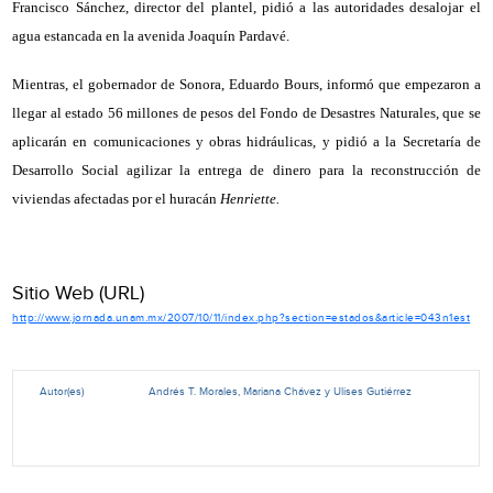
Francisco Sánchez, director del plantel, pidió a las autoridades desalojar el
agua estancada en la avenida Joaquín Pardavé.
Mientras, el gobernador de Sonora, Eduardo Bours, informó que empezaron a
llegar al estado 56 millones de pesos del Fondo de Desastres Naturales, que se
aplicarán en comunicaciones y obras hidráulicas, y pidió a la Secretaría de
Desarrollo Social agilizar la entrega de dinero para la reconstrucción de
viviendas afectadas por el huracán
Henriette.
Sitio Web (URL)
http://www.jornada.unam.mx/2007/10/11/index.php?section=estados&article=043n1est
Autor(es)
Andrés T. Morales, Mariana Chávez y Ulises Gutiérrez