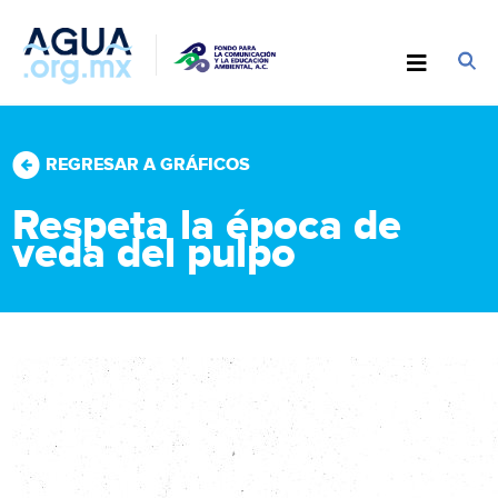
REGRESAR A GRÁFICOS
Respeta la época de
veda del pulpo