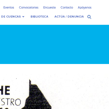
Eventos
Convocatorias
Encuesta
Contacto
Apóyanos
 DE CUENCAS
BIBLIOTECA
ACTÚA / DENUNCIA