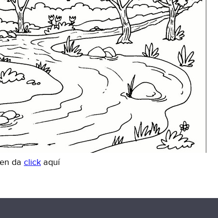
gen da
click
aquí