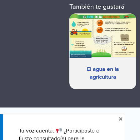
También te gustará
El agua en la
agricultura
×
Tu voz cuenta.
¿Participaste o
fuiste consultado(a) para la