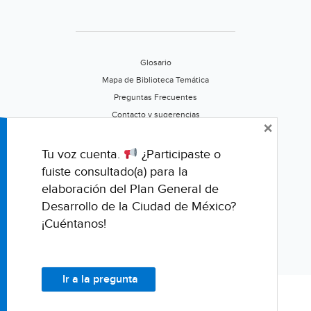
Glosario
Mapa de Biblioteca Temática
Preguntas Frecuentes
Contacto y sugerencias
×
Aviso de privacidad
Califica este portal
Tu voz cuenta.
¿Participaste o
fuiste consultado(a) para la
elaboración del Plan General de
Desarrollo de la Ciudad de México?
¡Cuéntanos!
Ir a la pregunta
© Fondo para la Comunicación y la Educación Ambiental, A.C.