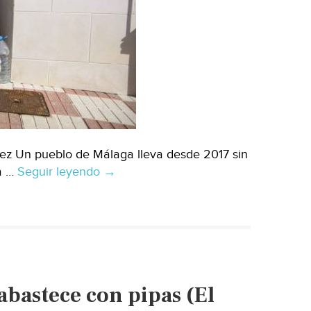
ez Un pueblo de Málaga lleva desde 2017 sin
la …
Seguir leyendo
Málaga:
→
El
agua
potable
es
un
espejismo
bastece con pipas (El
en
Fuente