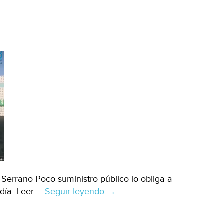
de
Piedra
(El
País)
Serrano Poco suministro público lo obliga a
 día. Leer …
Seguir leyendo
CDMX:
→
Sequía
en