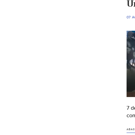
U
07 
7 d
com
ABAS