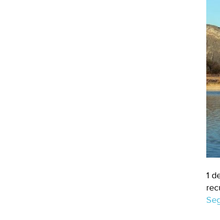
1 d
rec
Seg