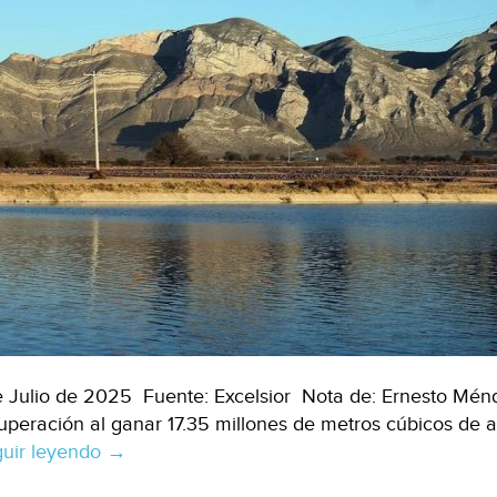
e Julio de 2025 Fuente: Excelsior Nota de: Ernesto Mén
uperación al ganar 17.35 millones de metros cúbicos de ag
uir leyendo
CDMX
→
–