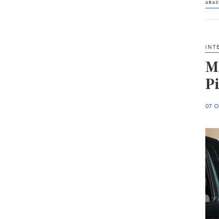
ABAS
INT
M
Pi
07 