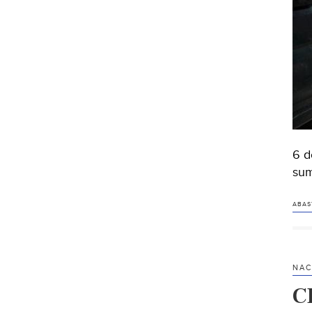
6 d
sum
ABAS
NAC
C