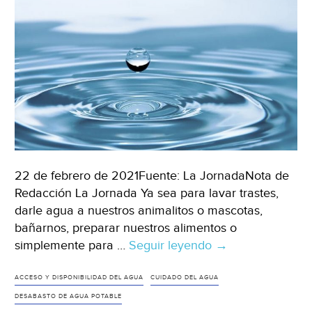
22 de febrero de 2021Fuente: La JornadaNota de
Redacción La Jornada Ya sea para lavar trastes,
darle agua a nuestros animalitos o mascotas,
bañarnos, preparar nuestros alimentos o
simplemente para …
Seguir leyendo
México:
→
Porque
cada
ACCESO Y DISPONIBILIDAD DEL AGUA
CUIDADO DEL AGUA
gota
DESABASTO DE AGUA POTABLE