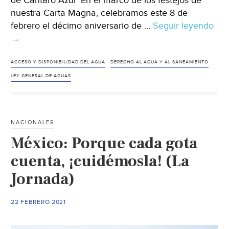
de Cántaro Azul En el marco de los festejos de
nuestra Carta Magna, celebramos este 8 de
febrero el décimo aniversario de …
Seguir leyendo
Méx
→
Co
de
la
ACCESO Y DISPONIBILIDAD DEL AGUA
DERECHO AL AGUA Y AL SANEAMIENTO
ref
LEY GENERAL DE AGUAS
al
Art
4to
NACIONALES
Con
México: Porque cada gota
(Cá
Azu
cuenta, ¡cuidémosla! (La
Jornada)
22 FEBRERO 2021