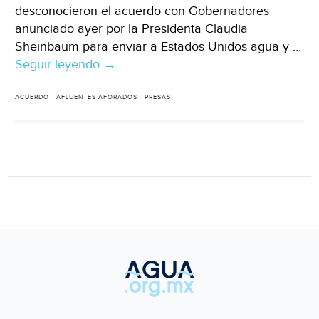
desconocieron el acuerdo con Gobernadores
anunciado ayer por la Presidenta Claudia
Sheinbaum para enviar a Estados Unidos agua y …
Seguir leyendo
México
→
–
Productores
ACUERDO
AFLUENTES AFORADOS
PRESAS
desconocen
acuerdo
sobre
agua
(Reforma)