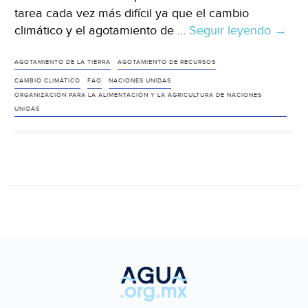
tarea cada vez más difícil ya que el cambio
climático y el agotamiento de …
Seguir leyendo
Bangk
→
Ve
FAO
AGOTAMIENTO DE LA TIERRA
AGOTAMIENTO DE RECURSOS
segur
CAMBIO CLIMÁTICO
FAO
NACIONES UNIDAS
ORGANIZACIÓN PARA LA ALIMENTACIÓN Y LA AGRICULTURA DE NACIONES
alimen
UNIDAS
en
riesgo
(Refo