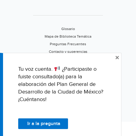
Glosario
Mapa de Biblioteca Temática
Preguntas Frecuentes
Contacto y sugerencias
×
Aviso de privacidad
Califica este portal
Tu voz cuenta.
¿Participaste o
fuiste consultado(a) para la
elaboración del Plan General de
Desarrollo de la Ciudad de México?
¡Cuéntanos!
Ir a la pregunta
© Fondo para la Comunicación y la Educación Ambiental, A.C.