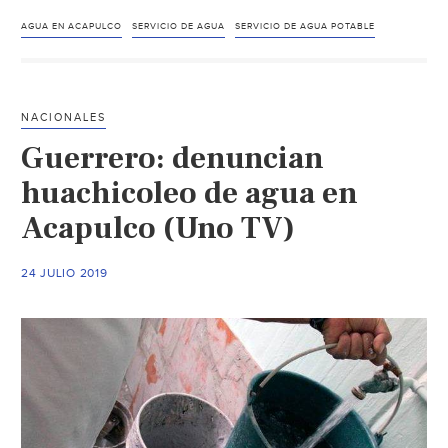
Con
bloqueo
AGUA EN ACAPULCO
SERVICIO DE AGUA
SERVICIO DE AGUA POTABLE
a
bulevar
Lázaro
NACIONALES
Cárdenas
Guerrero: denuncian
exigen
agua
huachicoleo de agua en
en
Acapulco (Uno TV)
Acapulco
(La
24 JULIO 2019
Jornada)