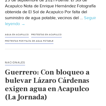
29 de septiembre de 2021 Fuente: El Sol de
Acapulco Nota de Enrique Hernández Fotografía
obtenida de El Sol de Acapulco Por falta del
suministro de agua potable, vecinos del …
Seguir
leyendo
Acapulco
→
–
Siguen
AGUA EN ACAPULCO
PROTESTAS EN ACAPULCO
protestas
PROTESTAS POR FALTA DE AGUA POTABLE
por
la
falta
NACIONALES
de
Guerrero: Con bloqueo a
agua
potable
bulevar Lázaro Cárdenas
en
exigen agua en Acapulco
Acapulco
(La Jornada)
(El
Sol