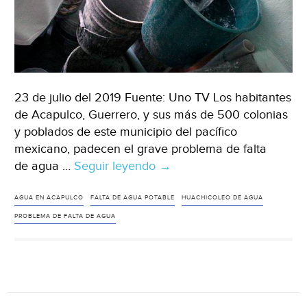
23 de julio del 2019 Fuente: Uno TV Los habitantes
de Acapulco, Guerrero, y sus más de 500 colonias
y poblados de este municipio del pacífico
mexicano, padecen el grave problema de falta
de agua …
Seguir leyendo
Guerrero:
→
denuncian
huachicoleo
AGUA EN ACAPULCO
FALTA DE AGUA POTABLE
HUACHICOLEO DE AGUA
de
PROBLEMA DE FALTA DE AGUA
agua
en
Acapulco
(Uno
TV)