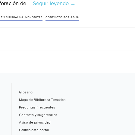
foración de …
Seguir leyendo
Chihuahua:
→
Acusan
a
 EN CHIHUAHUA. MENONITAS
CONFLICTO POR AGUA
la
Sagarpa
y
CFE
de
solapar
negocios
de
la
Glosario
familia
Mapa de Biblioteca Temática
LeBarón
Preguntas Frecuentes
(Vanguardia)
Contacto y sugerencias
Aviso de privacidad
Califica este portal