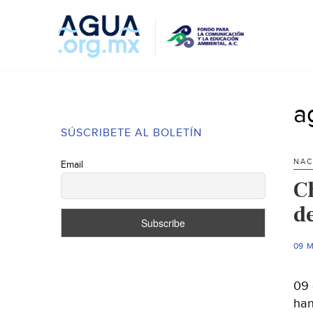
a
SÚSCRIBETE AL BOLETÍN
NAC
Email
C
d
09 
09 
han