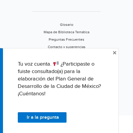
(Excélsior)
Glosario
Mapa de Biblioteca Temática
Preguntas Frecuentes
Contacto y sugerencias
×
Aviso de privacidad
Califica este portal
Tu voz cuenta.
¿Participaste o
fuiste consultado(a) para la
elaboración del Plan General de
Desarrollo de la Ciudad de México?
¡Cuéntanos!
Ir a la pregunta
© Fondo para la Comunicación y la Educación Ambiental, A.C.