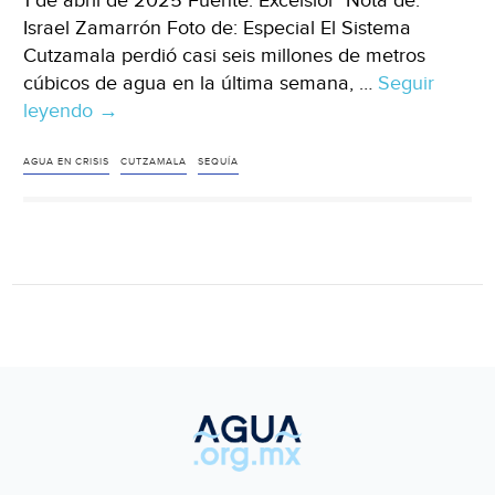
1 de abril de 2025 Fuente: Excélsior Nota de:
Israel Zamarrón Foto de: Especial El Sistema
Cutzamala perdió casi seis millones de metros
cúbicos de agua en la última semana, …
Seguir
leyendo
Ciudad
→
de
México
AGUA EN CRISIS
CUTZAMALA
SEQUÍA
–
Cutzamala
pierde
casi
6
millones
de
m³
en
una
semana