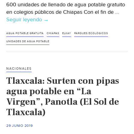
600 unidades de llenado de agua potable gratuito
en colegios públicos de Chiapas Con el fin de …
Seguir leyendo
Elkay
→
busca
que
AGUA POTABLE GRATUITA
CHIAPAS
ELKAY
PARQUES ECOLÓGICOS
el
UNIDADES DE AGUA POTABLE
agua
potable
sea
NACIONALES
gratuita
Tlaxcala: Surten con pipas
en
México
agua potable en “La
(energíahoy)
Virgen”, Panotla (El Sol de
Tlaxcala)
29 JUNIO 2019