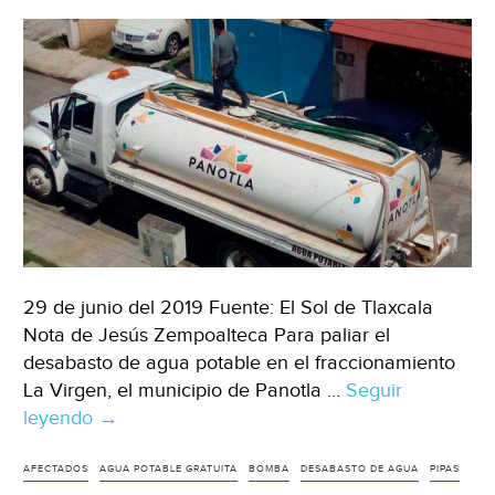
29 de junio del 2019 Fuente: El Sol de Tlaxcala
Nota de Jesús Zempoalteca Para paliar el
desabasto de agua potable en el fraccionamiento
La Virgen, el municipio de Panotla …
Seguir
leyendo
Tlaxcala:
→
Surten
con
AFECTADOS
AGUA POTABLE GRATUITA
BOMBA
DESABASTO DE AGUA
PIPAS