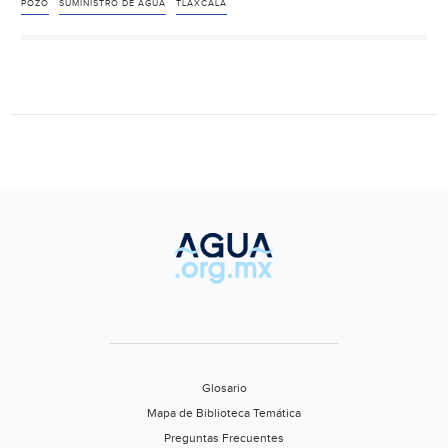
pipas
POZO
SUMINISTRO DE AGUA
TLAXCALA
agua
potable
en
“La
Virgen”,
Panotla
(El
Sol
de
Tlaxcala)
Glosario
Mapa de Biblioteca Temática
Preguntas Frecuentes