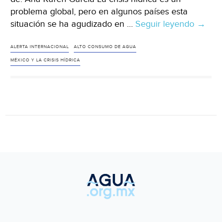
problema global, pero en algunos países esta
situación se ha agudizado en …
Seguir leyendo
Méxic
→
–
Día
ALERTA INTERNACIONAL
ALTO CONSUMO DE AGUA
del
MÉXICO Y LA CRISIS HÍDRICA
Agua:
La
crisis
hídric
en
Méxic
y
cómo
pode
cuidar
el
agua