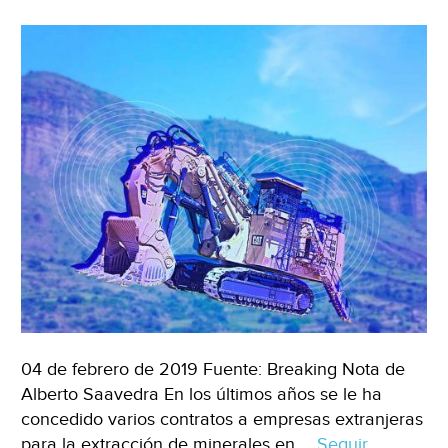
agua
(sputnik
news)
04 de febrero de 2019 Fuente: Breaking Nota de
Alberto Saavedra En los últimos años se le ha
concedido varios contratos a empresas extranjeras
para la extracción de minerales en …
Seguir