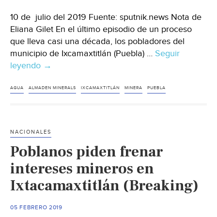
10 de julio del 2019 Fuente: sputnik.news Nota de
Eliana Gilet En el último episodio de un proceso
que lleva casi una década, los pobladores del
municipio de Ixcamaxtitlán (Puebla) …
Seguir
leyendo
Puebla:
→
Esta
minera
AGUA
ALMADEN MINERALS
IXCAMAXTITLÁN
MINERA
PUEBLA
canadiense
pretende
dejar
NACIONALES
a
Poblanos piden frenar
una
centena
intereses mineros en
de
Ixtacamaxtitlán (Breaking)
comunidades
indígenas
05 FEBRERO 2019
sin