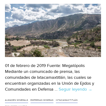
01 de febrero de 2019 Fuente: Megalópolis
Mediante un comunicado de prensa, las
comunidades de Ixtacamaxtitlán, las cuales se
encuentran organizadas en la Unión de Ejidos y
Comunidades en Defensa …
Seguir leyendo
Piden
→
comunid
de
ALMADEN MINERALS
EMPRESAS MINERAS
IXTACAMAXTITLÁN