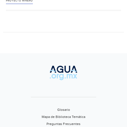
Ixtacamax
PROYECTO MINERO
al
Gobierno
Federal
negar
autorizac
ambienta
al
proyecto
de
Almaden
Minerals
(Megalópo
Glosario
Mapa de Biblioteca Temática
Preguntas Frecuentes