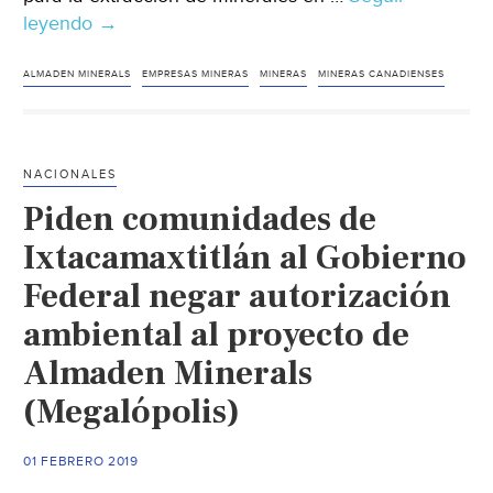
leyendo
Poblanos
→
piden
frenar
ALMADEN MINERALS
EMPRESAS MINERAS
MINERAS
MINERAS CANADIENSES
intereses
mineros
en
NACIONALES
Ixtacamaxtitlán
Piden comunidades de
(Breaking)
Ixtacamaxtitlán al Gobierno
Federal negar autorización
ambiental al proyecto de
Almaden Minerals
(Megalópolis)
01 FEBRERO 2019