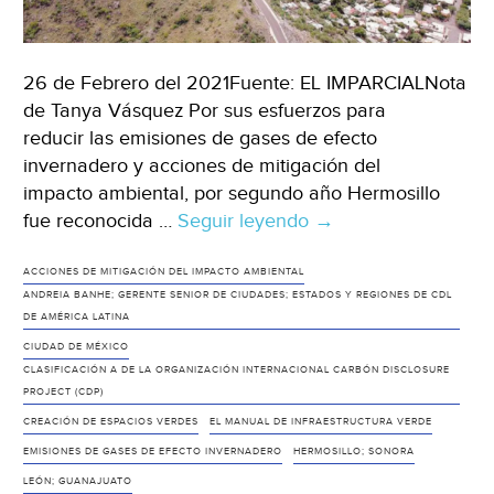
26 de Febrero del 2021Fuente: EL IMPARCIALNota
de Tanya Vásquez Por sus esfuerzos para
reducir las emisiones de gases de efecto
invernadero y acciones de mitigación del
impacto ambiental, por segundo año Hermosillo
fue reconocida …
Seguir leyendo
Sonora:
→
Reconocen
esfuerzo
ACCIONES DE MITIGACIÓN DEL IMPACTO AMBIENTAL
ANDREIA BANHE; GERENTE SENIOR DE CIUDADES; ESTADOS Y REGIONES DE CDL
de
DE AMÉRICA LATINA
Hermosillo
CIUDAD DE MÉXICO
por
CLASIFICACIÓN A DE LA ORGANIZACIÓN INTERNACIONAL CARBÓN DISCLOSURE
mejorar
PROJECT (CDP)
el
CREACIÓN DE ESPACIOS VERDES
EL MANUAL DE INFRAESTRUCTURA VERDE
medio
EMISIONES DE GASES DE EFECTO INVERNADERO
HERMOSILLO; SONORA
ambiente
LEÓN; GUANAJUATO