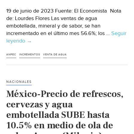
19 de junio de 2023 Fuente: El Economista Nota
de: Lourdes Flores Las ventas de agua
embotellada, mineral y de sabor, se han
incrementado en el último mes 56.6%; los …
Seguir
leyendo
México
→
–
Anpec
ANPEC
INCREMENTOS
VENTA DE AGUA
prevé
desabasto
de
NACIONALES
bebidas
México-Precio de refrescos,
por
la
cervezas y agua
ola
embotellada SUBE hasta
de
10.5% en medio de ola de
calor
que