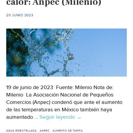
calor: Anpec (Milenio)
afecta
a
20 JUNIO 2023
la
industria
refresquera
y
de
agua
embotellada
(El
Economista)
19 de junio de 2023 Fuente: Milenio Nota de:
Milenio La Asociación Nacional de Pequeños
Comercios (Anpec) condenó que ante el aumento
de las temperaturas en México también haya
aumentado …
Seguir leyendo
México-
→
Precio
de
AGUA EMBOTELLADA
ANPEC
AUMENTO DE TARIFA