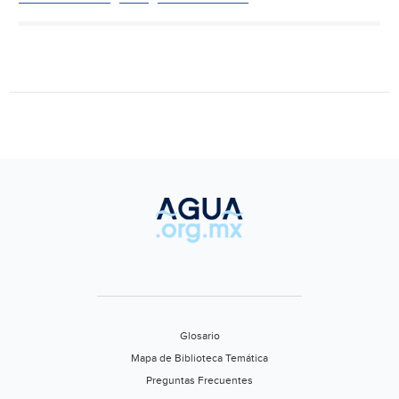
refrescos,
cervezas
y
agua
embotellada
SUBE
hasta
10.5%
en
medio
de
ola
de
calor:
Anpec
Glosario
(Milenio)
Mapa de Biblioteca Temática
Preguntas Frecuentes