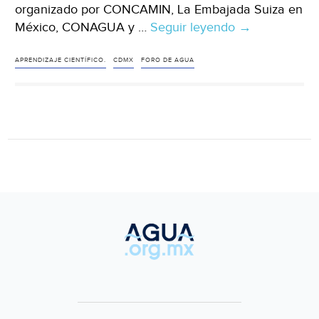
organizado por CONCAMIN, La Embajada Suiza en
México, CONAGUA y …
Seguir leyendo
CDMX
→
–
Aprendizajez
APRENDIZAJE CIENTÍFICO.
CDMX
FORO DE AGUA
sostenibles
del
foro
“El
agua
nos
une
en
México”(Mun
Ejecutivo)