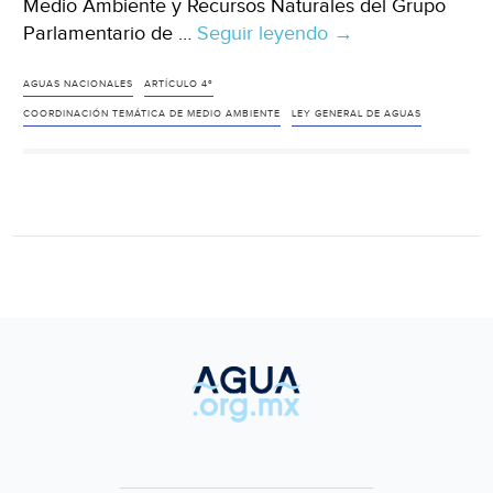
Medio Ambiente y Recursos Naturales del Grupo
Parlamentario de …
Seguir leyendo
La
→
Ley
General
AGUAS NACIONALES
ARTÍCULO 4º
de
COORDINACIÓN TEMÁTICA DE MEDIO AMBIENTE
LEY GENERAL DE AGUAS
Aguas
(El
Sol
de
Cuernavaca)