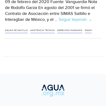
09 de febrero del 2020 Fuente: Vanguardia Nota
de Rodolfo Garza En agosto del 2001 se firmó el
Contrato de Asociación entre SIMAS Saltillo e
Interagbar de México, y el …
Seguir leyendo
Coahuila:
→
incumpli
de
AGUAS DE SALTILLO
ASISTENCIA TÉCNICA
DERECHOS HUMANOS
SIMAS
Aguas
de
Saltillo
con
el
contrato
de
Asistenci
Técnica
(Vanguard