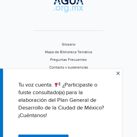
(Zon
Franc
Glosario
Mapa de Biblioteca Temática
Preguntas Frecuentes
Contacto y sugerencias
×
Aviso de privacidad
Califica este portal
Tu voz cuenta.
¿Participaste o
fuiste consultado(a) para la
elaboración del Plan General de
Desarrollo de la Ciudad de México?
¡Cuéntanos!