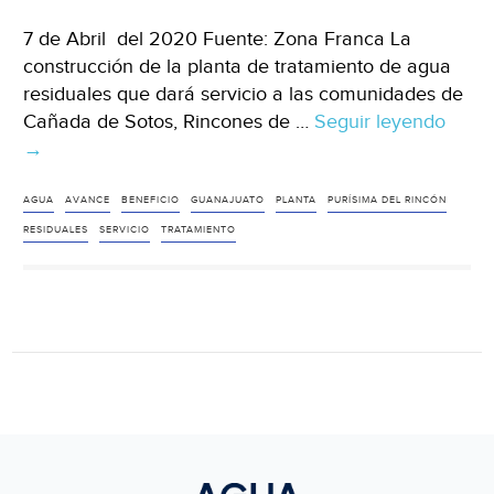
7 de Abril del 2020 Fuente: Zona Franca La
construcción de la planta de tratamiento de agua
residuales que dará servicio a las comunidades de
Cañada de Sotos, Rincones de …
Seguir leyendo
Guana
→
Sigu
const
de
AGUA
AVANCE
BENEFICIO
GUANAJUATO
PLANTA
PURÍSIMA DEL RINCÓN
plant
RESIDUALES
SERVICIO
TRATAMIENTO
de
trata
de
agua
resid
en
Purís
del
Rinc