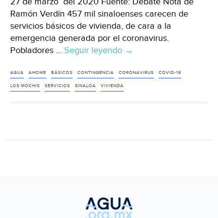
27 de marzo del 2020 Fuente: Debate Nota de
Ramón Verdín 457 mil sinaloenses carecen de
servicios básicos de vivienda, de cara a la
emergencia generada por el coronavirus.
Pobladores …
Seguir leyendo
Sinaloa:
→
Comunidades
de
AGUA
AHOME
BÁSICOS
CONTINGENCIA
CORONAVIRUS
COVID-19
Ahome
LOS MOCHIS
SERVICIOS
SINALOA
VIVIENDA
enfrentan
sin
agua
la
emergencia
del
Covid-
19
(Debate)