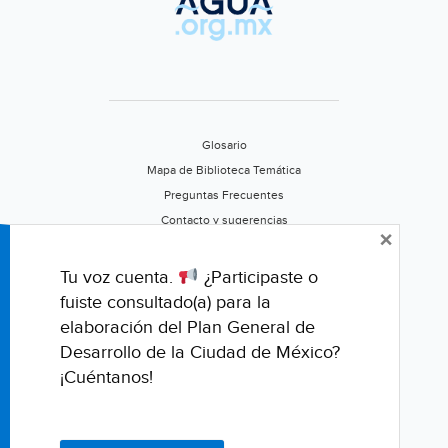
de
la
JMAS(El
Sol
de
Parral)
Glosario
Mapa de Biblioteca Temática
Preguntas Frecuentes
Contacto y sugerencias
×
Aviso de privacidad
Califica este portal
Tu voz cuenta.
¿Participaste o
fuiste consultado(a) para la
elaboración del Plan General de
Desarrollo de la Ciudad de México?
¡Cuéntanos!