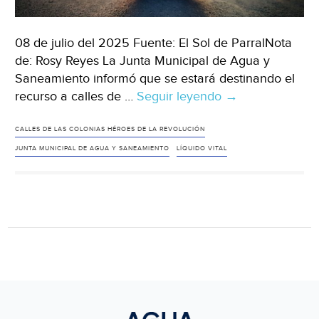
08 de julio del 2025 Fuente: El Sol de ParralNota
de: Rosy Reyes La Junta Municipal de Agua y
Saneamiento informó que se estará destinando el
recurso a calles de …
Seguir leyendo
Chihuahua
→
–
Cuatro
CALLES DE LAS COLONIAS HÉROES DE LA REVOLUCIÓN
colonias
JUNTA MUNICIPAL DE AGUA Y SANEAMIENTO
LÍQUIDO VITAL
de
Parral
recibirán
agua
hoy
como
parte
del
tandeo