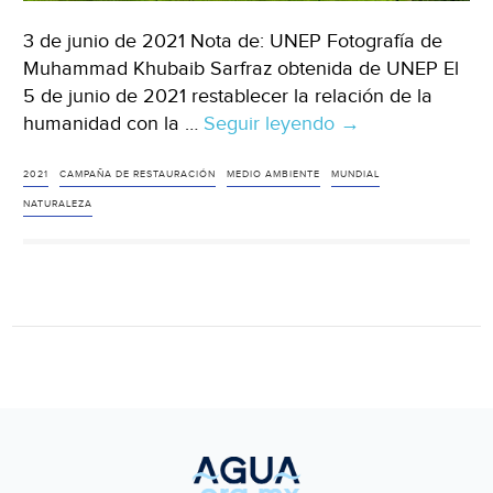
3 de junio de 2021 Nota de: UNEP Fotografía de
Muhammad Khubaib Sarfraz obtenida de UNEP El
5 de junio de 2021 restablecer la relación de la
humanidad con la …
Seguir leyendo
El
→
Día
Mundial
2021
CAMPAÑA DE RESTAURACIÓN
MEDIO AMBIENTE
MUNDIAL
del
NATURALEZA
Medio
Ambiente
2021
lanza
una
campaña
mundial
para
restaurar
la