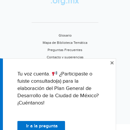
naturaleza
(UNEP)
Glosario
Mapa de Biblioteca Temática
Preguntas Frecuentes
Contacto y sugerencias
×
Aviso de privacidad
Califica este portal
Tu voz cuenta.
¿Participaste o
fuiste consultado(a) para la
elaboración del Plan General de
Desarrollo de la Ciudad de México?
¡Cuéntanos!
Ir a la pregunta