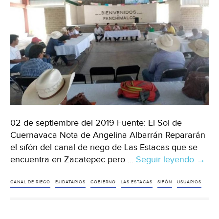
02 de septiembre del 2019 Fuente: El Sol de
Cuernavaca Nota de Angelina Albarrán Repararán
el sifón del canal de riego de Las Estacas que se
encuentra en Zacatepec pero …
Seguir leyendo
Morel
→
Arreg
canal
CANAL DE RIEGO
EJIDATARIOS
GOBIERNO
LAS ESTACAS
SIFÓN
USUARIOS
de
riego