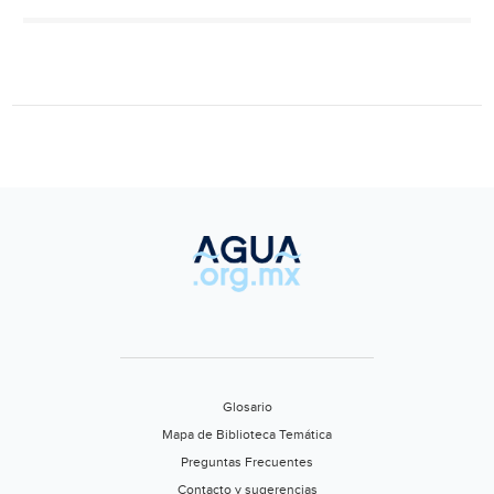
de
rieg
en
ejido
de
Torr
(Van
Glosario
Mapa de Biblioteca Temática
Preguntas Frecuentes
Contacto y sugerencias