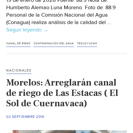
19 de enero de 2026 Fuente: 88.9 Nota de:
Humberto Alemao Luna Moreno Foto de: 88.9
Personal de la Comisión Nacional del Agua
(Conagua) realiza análisis de la calidad del …
Seguir leyendo
Edomex.-
→
Conagua
analiza
CANAL DE RIEGO
CONTAMINACIÓN DEL AGUA
TEOLOYUCAN
calidad
del
agua
NACIONALES
en
Morelos: Arreglarán canal
Teoloyucan
tras
de riego de Las Estacas ( El
muerte
Sol de Cuernavaca)
de
cinco
02 SEPTIEMBRE 2019
agricultores
(88.9)