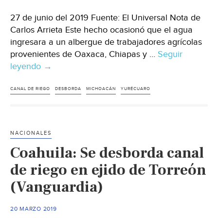
27 de junio del 2019 Fuente: El Universal Nota de
Carlos Arrieta Este hecho ocasionó que el agua
ingresara a un albergue de trabajadores agrícolas
provenientes de Oaxaca, Chiapas y …
Seguir
leyendo
Michoacán:
→
Se
desborda
CANAL DE RIEGO
DESBORDA
MICHOACÁN
YURÉCUARO
canal
de
riego
NACIONALES
por
Coahuila: Se desborda canal
tromba
en
de riego en ejido de Torreón
Yurécuaro
(Vanguardia)
(El
Universal)
20 MARZO 2019