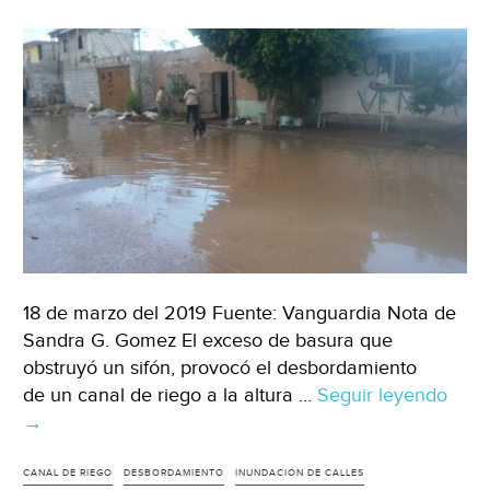
18 de marzo del 2019 Fuente: Vanguardia Nota de
Sandra G. Gomez El exceso de basura que
obstruyó un sifón, provocó el desbordamiento
de un canal de riego a la altura …
Seguir leyendo
Coah
→
Se
desb
cana
CANAL DE RIEGO
DESBORDAMIENTO
INUNDACIÓN DE CALLES