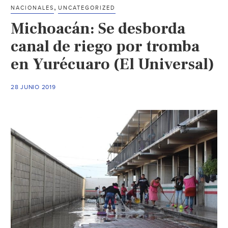
de
,
NACIONALES
UNCATEGORIZED
Las
Michoacán: Se desborda
Estac
(
canal de riego por tromba
El
en Yurécuaro (El Universal)
Sol
de
28 JUNIO 2019
Cuern