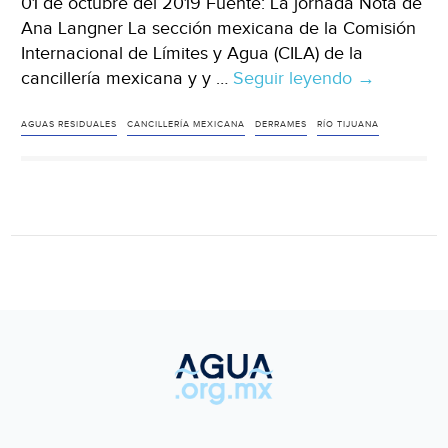
01 de octubre del 2019 Fuente: La jornada Nota de
Ana Langner La sección mexicana de la Comisión
Internacional de Límites y Agua (CILA) de la
cancillería mexicana y y …
Seguir leyendo
México:
→
Firman
convenio
AGUAS RESIDUALES
CANCILLERÍA MEXICANA
DERRAMES
RÍO TIJUANA
para
atender
derrames
transfronter
(La
jornada)