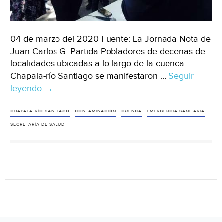
04 de marzo del 2020 Fuente: La Jornada Nota de
Juan Carlos G. Partida Pobladores de decenas de
localidades ubicadas a lo largo de la cuenca
Chapala-río Santiago se manifestaron …
Seguir
leyendo
Jalisco:
→
Exigen
emitir
CHAPALA-RÍO SANTIAGO
CONTAMINACIÓN
CUENCA
EMERGENCIA SANITARIA
emergencia
SECRETARÍA DE SALUD
en
la
cuenca
Chapala-
río
Santiago
(La