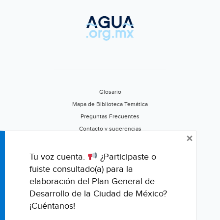
Jornada)
Glosario
Mapa de Biblioteca Temática
Preguntas Frecuentes
Contacto y sugerencias
×
Aviso de privacidad
Califica este portal
Tu voz cuenta.
¿Participaste o
fuiste consultado(a) para la
elaboración del Plan General de
Desarrollo de la Ciudad de México?
¡Cuéntanos!