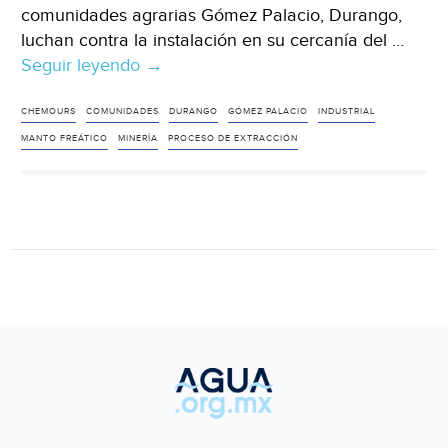
comunidades agrarias Gómez Palacio, Durango,
luchan contra la instalación en su cercanía del …
Seguir leyendo
Durango:
→
En
Gómez
CHEMOURS
COMUNIDADES
DURANGO
GÓMEZ PALACIO
INDUSTRIAL
Palacio
MANTO FREÁTICO
MINERÍA
PROCESO DE EXTRACCIÓN
no
quieren
fábrica
de
cianuro
(La
jornada)