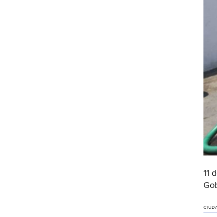
11 
Gob
CIUD