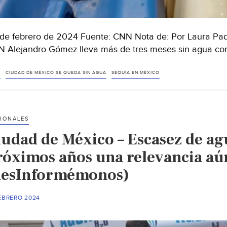
de febrero de 2024 Fuente: CNN Nota de: Por Laura Paddi
 Alejandro Gómez lleva más de tres meses sin agua cor
X
CIUDAD DE MÉXICO SE QUEDA SIN AGUA
SEQUÍA EN MÉXICO
IONALES
iudad de México – Escasez de ag
róximos años una relevancia a
desInformémonos)
FEBRERO 2024