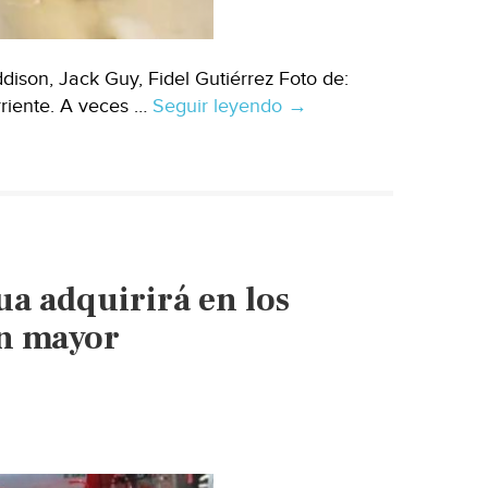
son, Jack Guy, Fidel Gutiérrez Foto de:
riente. A veces …
Seguir leyendo
CDMX-
→
Una
de
las
ciudades
más
grandes
ua adquirirá en los
del
mundo
ún mayor
puede
estar
a
solo
unos
meses