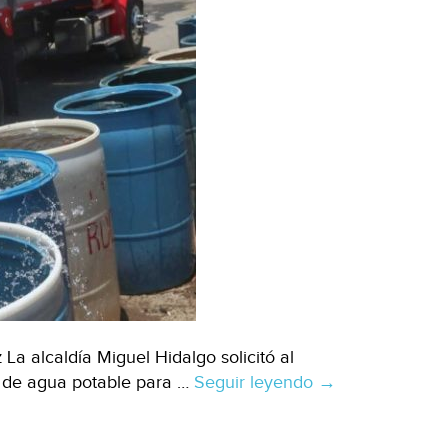
a alcaldía Miguel Hidalgo solicitó al
s de agua potable para …
Seguir leyendo
Ciudad
→
de
México