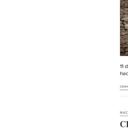
11 
hac
CDMX
NAC
C