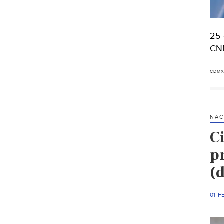
25 
CNN
CDM
NAC
C
p
(
01 