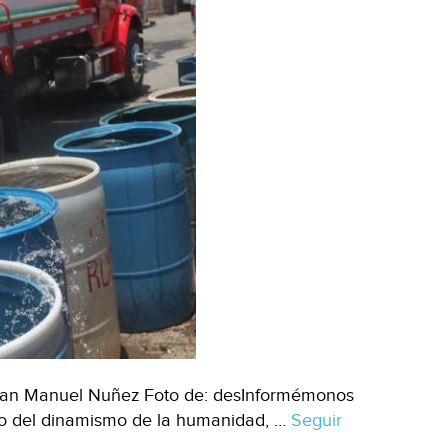
de
quedarse
sin
agua
(CNN)
uan Manuel Nuñez Foto de: desInformémonos
ro del dinamismo de la humanidad, …
Seguir