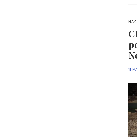
NAC
C
p
N
11 M