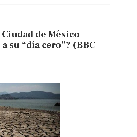
–
Solicita
MH
pipas
 Ciudad de México
de
agua
 a su “día cero”? (BBC
al
Gobierno
central
(Excelsior)