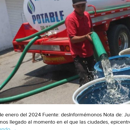
de enero del 2024 Fuente: desInformémonos Nota de: J
os llegado al momento en el que las ciudades, epicent
yendo
Ciudad
→