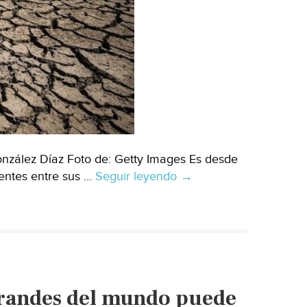
zález Díaz Foto de: Getty Images Es desde
entes entre sus …
Seguir leyendo
CDMX-
→
¿Qué
hay
de
cierto
en
que
randes del mundo puede
Ciudad