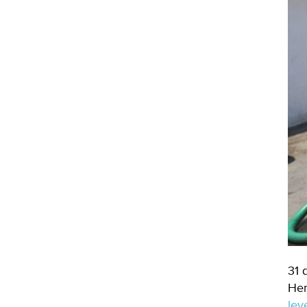
31 
Hem
le