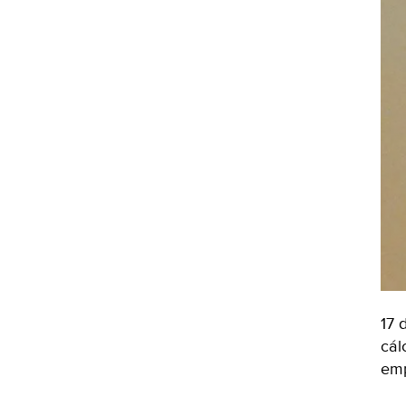
17 
cál
em