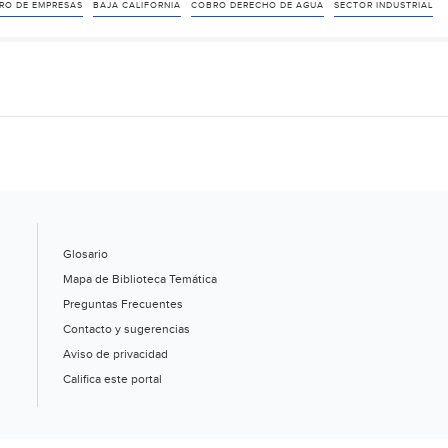
Se
RO DE EMPRESAS
BAJA CALIFORNIA
COBRO DERECHO DE AGUA
SECTOR INDUSTRIAL
amparan
empresas
contra
cobros
de
agua;
denuncian
malos
procedimientos
Glosario
(El
Mapa de Biblioteca Temática
Imparcial)
Preguntas Frecuentes
Contacto y sugerencias
Aviso de privacidad
Califica este portal