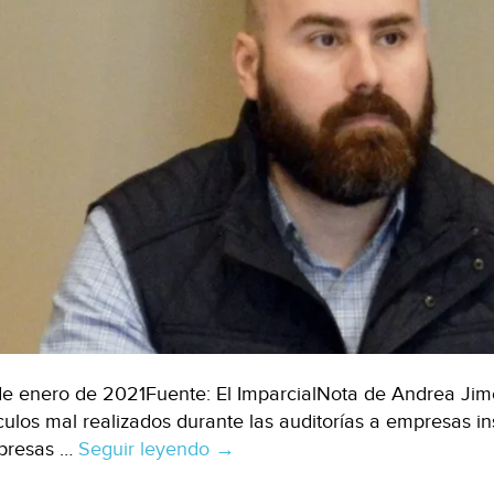
de enero de 2021Fuente: El ImparcialNota de Andrea Ji
culos mal realizados durante las auditorías a empresas i
presas …
Seguir leyendo
Baja
→
California: