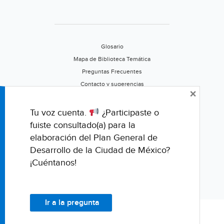
(Reporte
Índigo)
Glosario
Mapa de Biblioteca Temática
Preguntas Frecuentes
Contacto y sugerencias
×
Aviso de privacidad
Califica este portal
Tu voz cuenta.
¿Participaste o
fuiste consultado(a) para la
elaboración del Plan General de
Desarrollo de la Ciudad de México?
¡Cuéntanos!
Ir a la pregunta
© Fondo para la Comunicación y la Educación Ambiental, A.C.