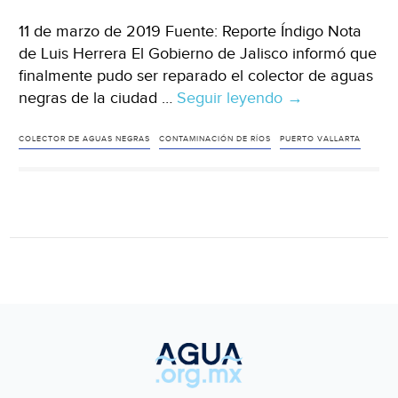
11 de marzo de 2019 Fuente: Reporte Índigo Nota
de Luis Herrera El Gobierno de Jalisco informó que
finalmente pudo ser reparado el colector de aguas
negras de la ciudad …
Seguir leyendo
Jalisco:
→
Reparan
colector
COLECTOR DE AGUAS NEGRAS
CONTAMINACIÓN DE RÍOS
PUERTO VALLARTA
de
aguas
negras
que
contaminó
área
natural
protegida
en
Puerto
Vallarta