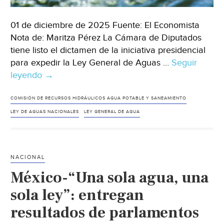
01 de diciembre de 2025 Fuente: El Economista
Nota de: Maritza Pérez La Cámara de Diputados
tiene listo el dictamen de la iniciativa presidencial
para expedir la Ley General de Aguas …
Seguir
leyendo
México-
→
Prevén
50
COMISIÓN DE RECURSOS HIDRÁULICOS AGUA POTABLE Y SANEAMIENTO
cambios
LEY DE AGUAS NACIONALES
LEY GENERAL DE AGUA
a
leyes
de
NACIONAL
agua
México-“Una sola agua, una
enviadas
por
sola ley”: entregan
el
resultados de parlamentos
Ejecutivo