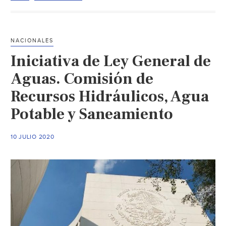
del
sistema
de
NACIONALES
agua
Iniciativa de Ley General de
en
el
Aguas. Comisión de
Valle
Recursos Hidráulicos, Agua
de
Potable y Saneamiento
México
(Canal
del
10 JULIO 2020
Congreso)