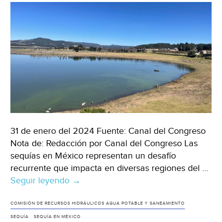
31 de enero del 2024 Fuente: Canal del Congreso
Nota de: Redacción por Canal del Congreso Las
sequías en México representan un desafío
recurrente que impacta en diversas regiones del …
Seguir leyendo
México
→
–
Analizan
COMISIÓN DE RECURSOS HIDRÁULICOS AGUA POTABLE Y SANEAMIENTO
problemática
SEQUÍA
SEQUÍA EN MÉXICO