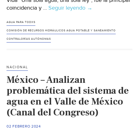
Vida “Una sola agua, una sola ley”, fue la principal
coincidencia y …
Seguir leyendo
México-“Una
→
sola
agua,
AGUA PARA TODXS
una
COMISIÓN DE RECURSOS HIDRÁULICOS AGUA POTABLE Y SANEAMIENTO
sola
CONTRALORÍAS AUTÓNOMAS
ley”:
entregan
resultados
NACIONAL
de
México – Analizan
parlamentos
abiertos
problemática del sistema de
por
agua en el Valle de México
el
agua
(Canal del Congreso)
(EDUCA)
02 FEBRERO 2024