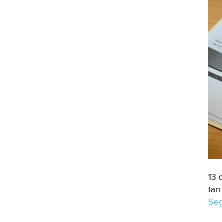
13 
tan
Seg