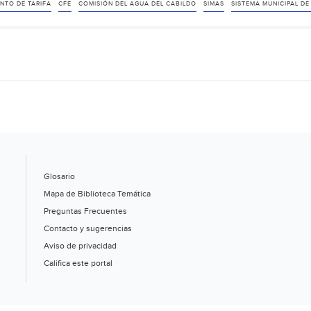
de
NTO DE TARIFA
CFE
COMISIÓN DEL AGUA DEL CABILDO
SIMAS
SISTEMA MUNICIPAL D
luz
en
Simas
aumenta
hasta
90%
(Milenio)
Glosario
Mapa de Biblioteca Temática
Preguntas Frecuentes
Contacto y sugerencias
Aviso de privacidad
Califica este portal