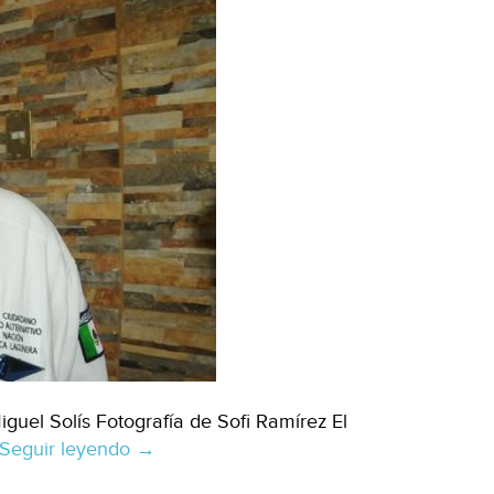
uel Solís Fotografía de Sofi Ramírez El
Seguir leyendo
Durango:
→
Realizarán