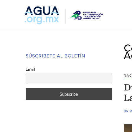
C
A
SÚSCRIBETE AL BOLETÍN
Email
NAC
D
L
06 