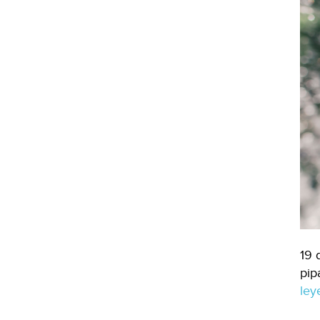
19 
pip
le