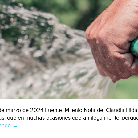
de marzo de 2024 Fuente: Milenio Nota de: Claudia Hidal
as, que en muchas ocasiones operan ilegalmente, porque
yendo
Edomex.-
→
Saqueo