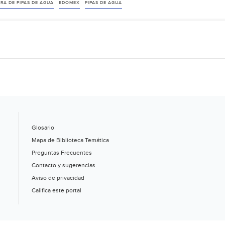
de
RA DE PIPAS DE AGUA
EDOMEX
PIPAS DE AGUA
agua,
generalizado
en
el
Estado
de
México:
CAEM
(Milenio)
Glosario
Mapa de Biblioteca Temática
Preguntas Frecuentes
Contacto y sugerencias
Aviso de privacidad
Califica este portal