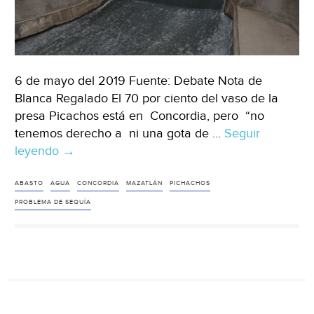
Mazatlán)
6 de mayo del 2019 Fuente: Debate Nota de
Blanca Regalado El 70 por ciento del vaso de la
presa Picachos está en Concordia, pero “no
tenemos derecho a ni una gota de …
Seguir
leyendo
Concordia:
→
No
recibimos
ABASTO
AGUA
CONCORDIA
MAZATLÁN
PICHACHOS
ni
PROBLEMA DE SEQUÍA
una
gota
de
la
Picachos
(Debate)