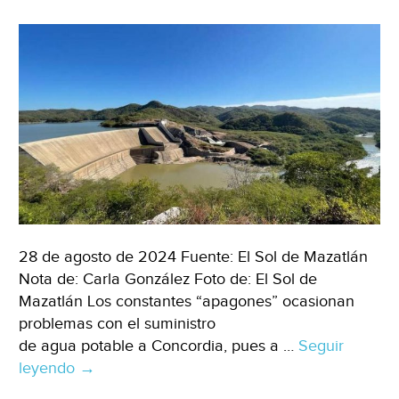
desastre
(Espejo)
28 de agosto de 2024 Fuente: El Sol de Mazatlán
Nota de: Carla González Foto de: El Sol de
Mazatlán Los constantes “apagones” ocasionan
problemas con el suministro
de agua potable a Concordia, pues a …
Seguir
leyendo
Sinaloa
→
–