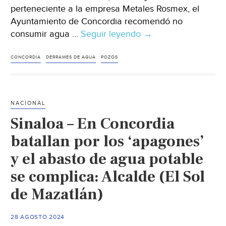
perteneciente a la empresa Metales Rosmex, el
Ayuntamiento de Concordia recomendó no
consumir agua …
Seguir leyendo
Sinaloa
→
–
Ante
CONCORDIA
DERRAMES DE AGUA
POZOS
derrame
de
jales
NACIONAL
mineros,
Sinaloa – En Concordia
Concordia
prohíbe
batallan por los ‘apagones’
tomar
y el abasto de agua potable
agua
se complica: Alcalde (El Sol
de
pozos
de Mazatlán)
en
zona
28 AGOSTO 2024
del