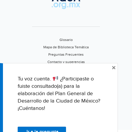
agua
(RT)
Glosario
Mapa de Biblioteca Temática
Preguntas Frecuentes
Contacto y sugerencias
×
Aviso de privacidad
Califica este portal
Tu voz cuenta.
¿Participaste o
fuiste consultado(a) para la
elaboración del Plan General de
Desarrollo de la Ciudad de México?
¡Cuéntanos!
Ir a la pregunta