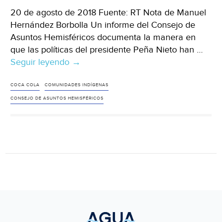
20 de agosto de 2018 Fuente: RT Nota de Manuel
Hernández Borbolla Un informe del Consejo de
Asuntos Hemisféricos documenta la manera en
que las políticas del presidente Peña Nieto han …
Seguir leyendo
Denuncian
→
que
el
COCA COLA
COMUNIDADES INDÍGENAS
Gobierno
CONSEJO DE ASUNTOS HEMISFÉRICOS
mexicano
beneficia
a
Coca-
Cola
mientras
comunidades
carecen
de