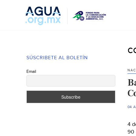
c
SÚSCRIBETE AL BOLETÍN
NAC
Email
Ba
C
04 A
4 d
90 