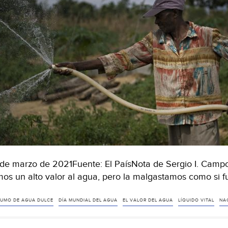
de marzo de 2021Fuente: El PaísNota de Sergio I. Campos
os un alto valor al agua, pero la malgastamos como si 
UMO DE AGUA DULCE
DÍA MUNDIAL DEL AGUA
EL VALOR DEL AGUA
LÍQUIDO VITAL
NA