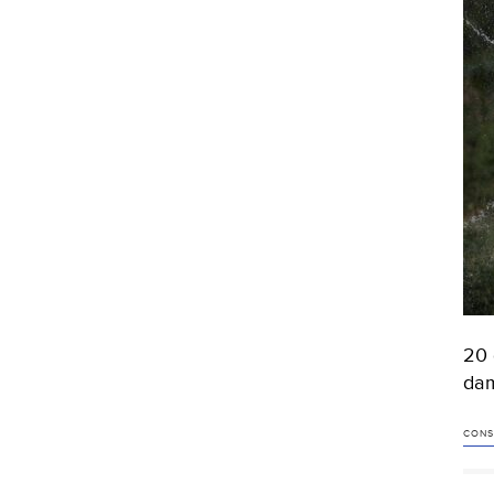
20 
dam
CONS