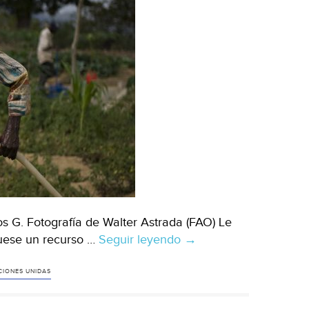
 G. Fotografía de Walter Astrada (FAO) Le
fuese un recurso …
Seguir leyendo
Líquido
→
vital,
¿en
CIONES UNIDAS
serio?
(El