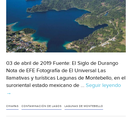
03 de abril de 2019 Fuente: El Siglo de Durango
Nota de EFE Fotografía de El Universal Las
llamativas y turísticas Lagunas de Montebello, en el
suroriental estado mexicano de …
Seguir leyendo
Chia
→
Cont
afec
a
CHIAPAS
CONTAMINACIÓN DE LAGOS
LAGUNAS DE MONTEBELLO
las
Lag
de