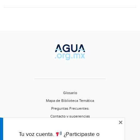
Mont
en
Chia
(El
Sigl
de
Dura
Glosario
Mapa de Biblioteca Temática
Preguntas Frecuentes
Contacto y sugerencias
×
Aviso de privacidad
Califica este portal
Tu voz cuenta.
¿Participaste o