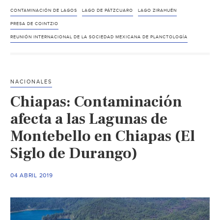
Lago
de
CONTAMINACIÓN DE LAGOS
LAGO DE PÁTZCUARO
LAGO ZIRAHUÉN
Pátzcuaro,
PRESA DE COINTZIO
Zirahuén
REUNIÓN INTERNACIONAL DE LA SOCIEDAD MEXICANA DE PLANCTOLOGÍA
y
presa
de
NACIONALES
Cointzio,
Chiapas: Contaminación
los
más
afecta a las Lagunas de
propensos
Montebello en Chiapas (El
a
contaminación
Siglo de Durango)
(CB
Televisión)
04 ABRIL 2019