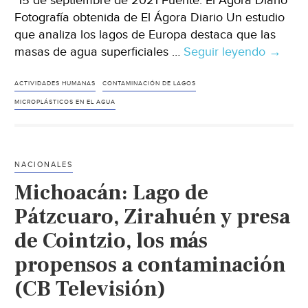
15 de septiembre de 2021 Fuente: El Ágora Diario
Fotografía obtenida de El Ágora Diario Un estudio
que analiza los lagos de Europa destaca que las
masas de agua superficiales …
Seguir leyendo
Europa
→
–
La
ACTIVIDADES HUMANAS
CONTAMINACIÓN DE LAGOS
contam
MICROPLÁSTICOS EN EL AGUA
de
los
lagos
NACIONALES
refleja
Michoacán: Lago de
la
activid
Pátzcuaro, Zirahuén y presa
human
de Cointzio, los más
cercan
propensos a contaminación
(El
Ágora
(CB Televisión)
Diario)